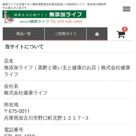
健康ライフを応援する〜霧島黒酢製品全商品取扱いの無添加ライフ、無添加の調味料
Menu
やお酒も大人気です
0
商品一覧
ご利用ガイド
合計
¥ 0-
当サイトについて
店名
無添加ライフ｜黒酢と吸い玉と健康のお店｜株式会社健康
ライフ
会社名
株式会社健康ライフ
所在地
〒675-0011
兵庫県加古川市野口町北野１２１７−３
電話番号