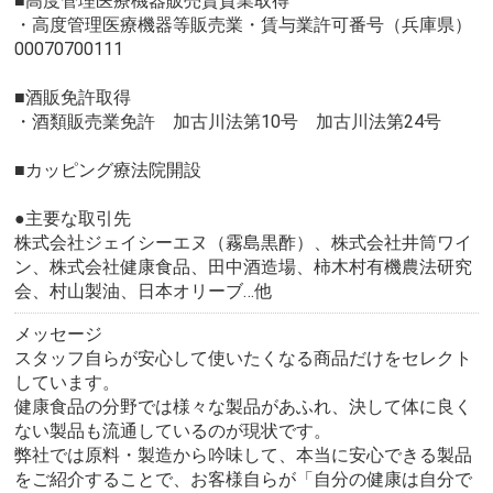
■高度管理医療機器販売賃貸業取得
・高度管理医療機器等販売業・賃与業許可番号（兵庫県）
00070700111
■酒販免許取得
・酒類販売業免許 加古川法第10号 加古川法第24号
■カッピング療法院開設
●主要な取引先
株式会社ジェイシーエヌ（霧島黒酢）、株式会社井筒ワイ
ン、株式会社健康食品、田中酒造場、柿木村有機農法研究
会、村山製油、日本オリーブ…他
メッセージ
スタッフ自らが安心して使いたくなる商品だけをセレクト
しています。
健康食品の分野では様々な製品があふれ、決して体に良く
ない製品も流通しているのが現状です。
弊社では原料・製造から吟味して、本当に安心できる製品
をご紹介することで、お客様自らが「自分の健康は自分で