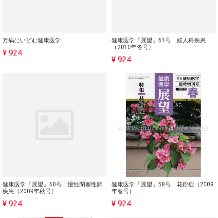
万病にいどむ健康医学
健康医学『展望』61号 婦人科疾患
（2010年冬号）
¥ 924
¥ 924
健康医学『展望』60号 慢性閉塞性肺
健康医学『展望』58号 花粉症（2009
疾患（2009年秋号）
年春号）
¥ 924
¥ 924