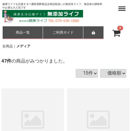
健康ライフを応援する〜霧島黒酢製品全商品取扱いの無添加ライフ、無添加の調味料
Menu
やお酒も大人気です
0
商品一覧
ご利用ガイド
合計
¥ 0-
全商品
メディア
47
件
の商品がみつかりました。