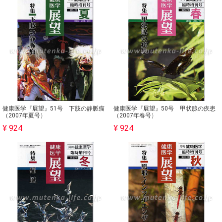
健康医学『展望』51号 下肢の静脈瘤
健康医学『展望』50号 甲状腺の疾患
（2007年夏号）
（2007年春号）
¥ 924
¥ 924