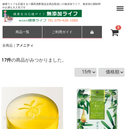
健康ライフを応援する〜霧島黒酢製品全商品取扱いの無添加ライフ、無添加の調味料
Menu
やお酒も大人気です
0
商品一覧
ご利用ガイド
合計
¥ 0-
全商品
アメニティ
17
件
の商品がみつかりました。