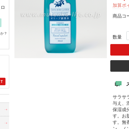
加算ポ
にロ
商品コ
すか？
数量
サラサ
与え、
・
保湿成
す。お
す。無
ン、ノ