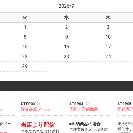
2026/9
火
水
木
1
2
3
8
9
10
15
16
17
22
23
24
29
STEP03
STEP04
STEP05
ル
注文確認メール
予約・即納商品
配送完
信メー
当店より配信
■即納商品の場合
発送が完
知らせし
ご注文確認メール送信
同胞での合算金額送料