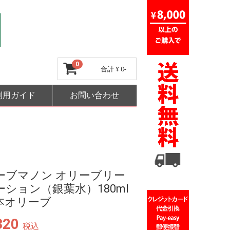
0
合計
¥ 0-
利用ガイド
お問い合わせ
ーブマノン オリーブリー
ーション（銀葉水）180ml
本オリーブ
320
税込