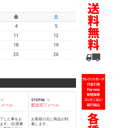
金
土
4
5
11
12
18
19
25
26
STEP06
了メール
配送完了メール
了した事をお
お客様の元に商品が到
ます。(伝票番
着します。