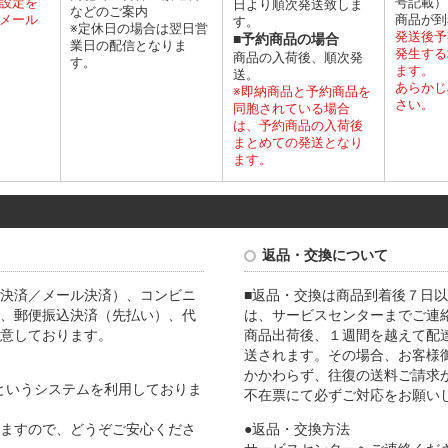
設定を
号記載）
日より順次発送致しま
などのご案内
メール
商品が到
す。
※定休日の場合は翌日営
発送後予
■予約商品の場合
業日の配信となりま
発生する
商品の入荷後、順次発
す。
ます。
送。
あらかじ
※即納商品と予約商品を
さい。
同胞されている場合
は、予約商品の入荷後
まとめての発送となり
ます。
返品・交換について
決済／メール決済）、コンビニ
■返品・交換は商品到着後７日以
、郵便振込決済（先払い）、代
は、サービスセンターまでご連
意しております。
商品出荷後、１週間を越えて配
送されます。その場合、お客様
かかわらず、往復の送料ご請求
Lというシステムを利用しておりま
不在票にて必ずご対応をお願い
ますので、どうぞご安心くださ
●返品・交換方法