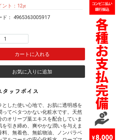
イント：
12
pt
ード：
4965363005917
カートに入れる
お気に入りに追加
ラとした使い心地で、お肌に透明感を
潤ってベタつかない化粧水です。天然
分のオリーブ葉エキスを配合していま
肌を引き締め、爽やかな潤いを与えま
香料、無着色、無鉱物油、ノンパラベ
ンアルコールの安心化粧水。ローズマ