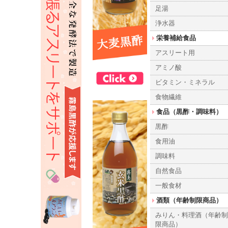
足湯
浄水器
栄養補給食品
アスリート用
アミノ酸
ビタミン・ミネラル
食物繊維
食品（黒酢・調味料）
黒酢
食用油
調味料
自然食品
一般食材
酒類（年齢制限商品）
みりん・料理酒（年齢
限商品）