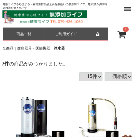
健康ライフを応援する〜霧島黒酢製品全商品取扱いの無添加ライフ、無添加の調味料
Menu
やお酒も大人気です
0
商品一覧
ご利用ガイド
合計
¥ 0-
全商品
健康器具・医療機器
浄水器
7
件
の商品がみつかりました。