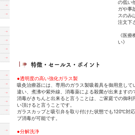
の低い
ガや事
スのみ
注文下
《医療
い》
●透明度の高い強化ガラス製
吸灸治療器には、専用のガラス製吸着具を御用意して
違い、煮沸や紫外線、消毒薬による殺菌が出来ますの
消毒がきちんと出来ると言うことは、ご家庭での御利
い頂けると言うことです。
ガラスカップと吸引弁を取り付けた状態でも120℃対
ブ消毒が可能です。
制
●分解洗浄