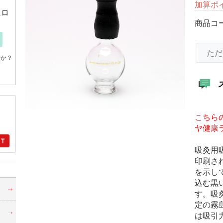
加算ポ
にロ
商品コ
ただ
すか？
こちら
ヤ健康
吸灸用
印刷さ
を示し
込む黒
・
す。吸
定の霧
は吸引