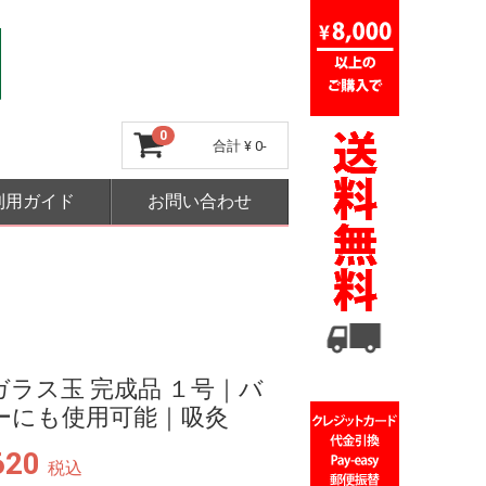
0
合計
¥ 0-
利用ガイド
お問い合わせ
ガラス玉 完成品 １号｜バ
ーにも使用可能｜吸灸
620
税込