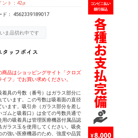
イント：
42
pt
ード：
4562339189017
いま品切れ中です
の商品はショッピングサイト「クロズ
ライフ」でお買い求めください。
吸着具の号数（番号）はガラス部分に
れています。この号数は吸着面の直径
ています。吸引弁（ガラス部分を差し
いゴムと吸着口）は全ての号数共通で
灸用の吸着具は管理医療機器付属品認
島ガラス玉を使用してください。吸灸
力の強い医療機器のため、強度や品質