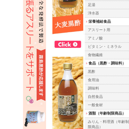
足湯
浄水器
栄養補給食品
アスリート用
アミノ酸
ビタミン・ミネラル
食物繊維
食品（黒酢・調味料）
黒酢
食用油
調味料
自然食品
一般食材
酒類（年齢制限商品）
みりん・料理酒（年齢
限商品）