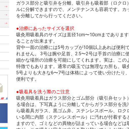
ガラス部分と吸引弁を分離、吸引弁も吸着部（ロクロ
）
ルに分解できますので、メンテナンスも容易です。カ
）
を分離してから行ってください。
●治療にあったサイズを選択
吸灸用吸着具のサイズは直径1cm〜10cmまでありま
ることが出来ます。
背中一面の治療には5号カップが10個以上あれば便利
れません。 3号は腕や足首、2.5〜2号は手首の治療
細かな場所の治療を可能にしてくれます。実は、この
特徴でもあります。通常の吸玉では無理なカ所も、吸
5号よりも大きな6〜7号は体格によって使い分けたり
便利です。
●吸着具を洗う際のご注意
吸灸用吸着具はガラス部分とゴム部分（吸引弁セット
る場合は、下写真ように分離してからガラス部分を洗
ら吸着具ガラス、黒ゴム弁、ステンレスボール、ロク
いる間に内部（ステンレスボール）に汚れが付着する
ますので、ゴミなどの異物が詰まっている場合などは