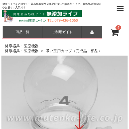
健康ライフを応援する〜霧島黒酢製品全商品取扱いの無添加ライフ、無添加の調味料
Menu
やお酒も大人気です
0
商品一覧
ご利用ガイド
合計
¥ 0-
健康器具・医療機器
健康器具・医療機器
吸い玉用カップ（完成品・部品）