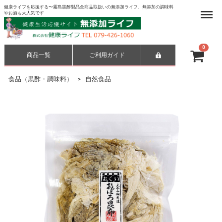
健康ライフを応援する〜霧島黒酢製品全商品取扱いの無添加ライフ、無添加の調味料
Menu
やお酒も大人気です
0
商品一覧
ご利用ガイド
合計
¥ 0-
食品（黒酢・調味料）
自然食品