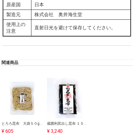
原産国
日本
製造元
株式会社 奥井海生堂
使用上の
直射日光を避けて保存してください。
注意
関連商品
とろろ昆布 大袋５０g｜ミネラル豊富な健康食｜奥井海生堂【軽税８％】
蔵囲利尻出し昆布 １５０g｜澄んだ出しが特徴｜奥井海生堂【軽税８％】
¥ 605
¥ 3,240