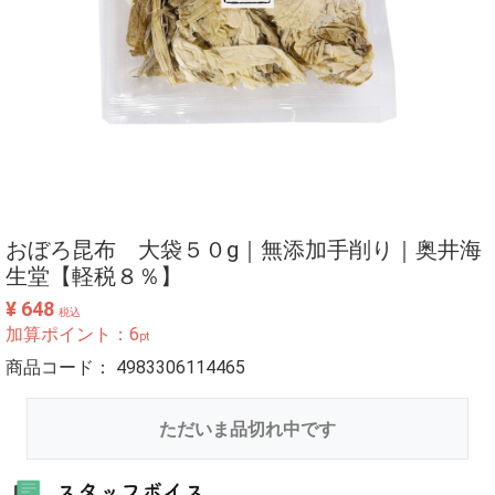
おぼろ昆布 大袋５０g｜無添加手削り｜奥井海
生堂【軽税８％】
¥ 648
税込
加算ポイント：
6
pt
商品コード：
4983306114465
ただいま品切れ中です