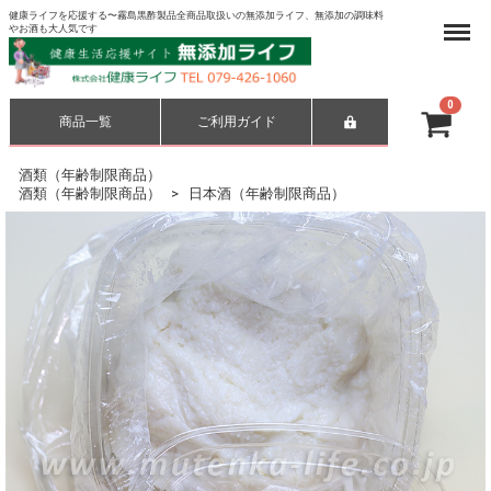
健康ライフを応援する〜霧島黒酢製品全商品取扱いの無添加ライフ、無添加の調味料
Menu
やお酒も大人気です
0
商品一覧
ご利用ガイド
合計
¥ 0-
酒類（年齢制限商品）
酒類（年齢制限商品）
日本酒（年齢制限商品）