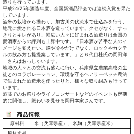
造りを行っています。
平成24/25年酒造年度、全国新酒品評会では連続入賞を果た
しています。
酒米の栽培から携わり、加古川の伏流水で仕込みを行う、
地元に愛される日本酒を造っています。クセがなく、すっ
きりとキレがあり、幅広い人々に好まれる酒造りは全国の
愛酒家からの評判も上昇中です。「日本酒が苦手な人のイ
メージを変えたい。燗や冷やだけでなく、ロックやカクテ
ルの飲み方も提提案しています。」と６代目杜氏の岡田洋
一さんはおっしゃいます。
地域の人々との交流も盛んに行い、兵庫県立農業高校の生
徒とのコラボレーション、環境を守るヘアリーベッチ農法
で生まれた酒造米を使ったりと、様々な取り組みも行って
います。
酒蔵でのお祭りやライブコンサートなどのイベントも定期
的に開催し、賑わいを見せる岡田本家さんです。
原材料
米（兵庫県産）、米麹（兵庫県産米）
原材米品