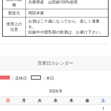
兵庫県産 山田錦100%使用
種
製造元
岡田本家
お酒は二十歳になってから。楽しく適量
使用上の
を。
注意
妊娠中や授乳期の飲酒は、お避け下さい。
営業日カレンダー
：店休日
：本日
2026/8
日
月
火
水
木
金
土
1