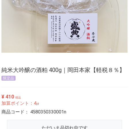
純米大吟醸の酒粕 400g｜岡田本家【軽税８％】
限定品
¥ 410
税込
加算ポイント：
4
pt
商品コード：
4580350330001n
ただいま品切れ中です