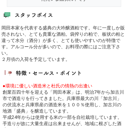
岡田本家を代表する盛典の大吟醸酒粕です。年に一度しか販
売されない、とても貴重な酒粕。袋搾りの粕で、板状の粕と
違って水分（酒分）が多く、とても使いやすいのが特徴で
す。アルコール分が多いので、お料理の際にはご注意下さ
い。
２月頃の入荷を予定しています。
●環境に優しい酒造米と杜氏の情熱の出逢い
創業百四十年を迎える「岡田本家」は、明治7年から加古川
市で酒造りを行ってきました。兵庫県最大の川「加古川」
の伏流水と兵庫県産の酒造米を１００％使用し、加古川の
地酒「盛典」を醸造しています。
平成24年からは使用する米の一部を自社栽培しています。
手造りが故に大量生産は出来ませんが、地域に根ざした酒