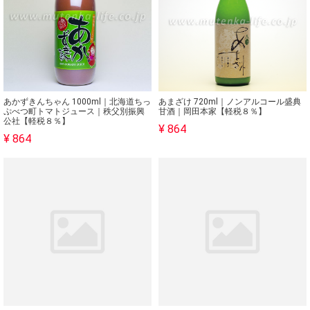
あかずきんちゃん 1000ml｜北海道ちっ
あまざけ 720ml｜ノンアルコール盛典
ぷべつ町トマトジュース｜秩父別振興
甘酒｜岡田本家【軽税８％】
公社【軽税８％】
¥ 864
¥ 864