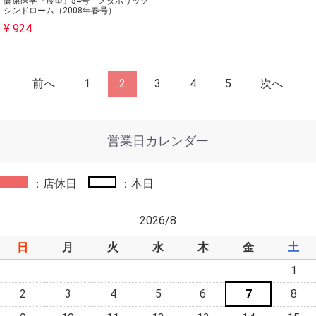
健康医学『展望』54号 メタボリック
シンドローム（2008年春号）
¥ 924
前へ
1
2
3
4
5
次へ
営業日カレンダー
：店休日
：本日
2026/8
日
月
火
水
木
金
土
1
2
3
4
5
6
7
8