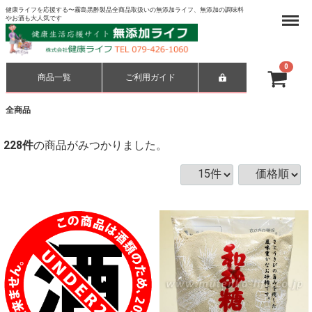
健康ライフを応援する〜霧島黒酢製品全商品取扱いの無添加ライフ、無添加の調味料
Menu
やお酒も大人気です
0
商品一覧
ご利用ガイド
合計
¥ 0-
全商品
228
件
の商品がみつかりました。