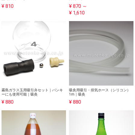
¥ 870 ～
¥ 810
¥ 1,610
霧島ガラス玉用吸引弁セット｜バンキ
吸灸用吸引・排気ホース（シリコン）
ーにも使用可能｜吸灸
1m｜吸灸
¥ 880
¥ 880