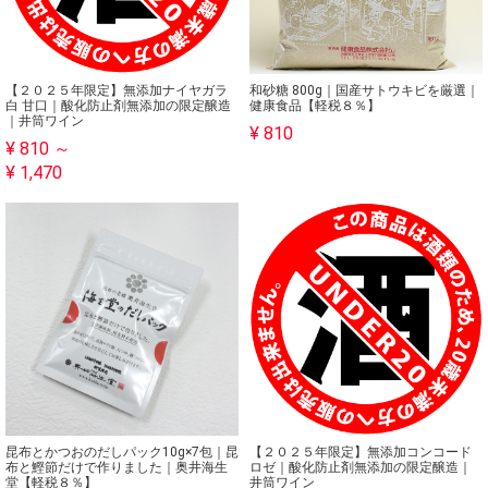
【２０２５年限定】無添加ナイヤガラ
和砂糖 800g｜国産サトウキビを厳選｜
白 甘口｜酸化防止剤無添加の限定醸造
健康食品【軽税８％】
｜井筒ワイン
¥ 810
¥ 810 ～
¥ 1,470
【２０２５年限定】無添加コンコード
昆布とかつおのだしパック10g×7包｜昆
ロゼ｜酸化防止剤無添加の限定醸造｜
布と鰹節だけで作りました｜奥井海生
井筒ワイン
堂【軽税８％】